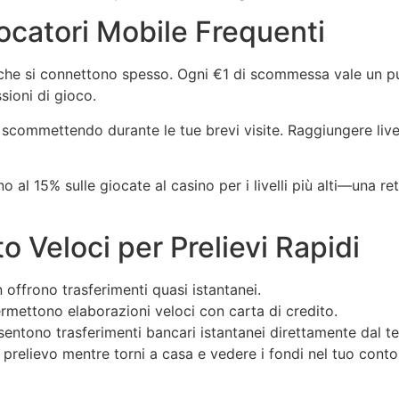
iocatori Mobile Frequenti
 che si connettono spesso. Ogni €1 di scommessa vale un p
sioni di gioco.
 scommettendo durante le tue brevi visite. Raggiungere livell
o al 15% sulle giocate al casino per i livelli più alti—una r
 Veloci per Prelievi Rapidi
 offrono trasferimenti quasi istantanei.
mettono elaborazioni veloci con carta di credito.
tono trasferimenti bancari istantanei direttamente dal te
 prelievo mentre torni a casa e vedere i fondi nel tuo cont