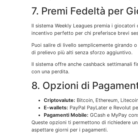
7. Premi Fedeltà per G
Il sistema Weekly Leagues premia i giocatori
incentivo perfetto per chi preferisce brevi ses
Puoi salire di livello semplicemente girando o
di prelievo più alti senza sforzo aggiuntivo.
Il sistema offre anche cashback settimanali fin
con una perdita.
8. Opzioni di Pagamento
Criptovalute:
Bitcoin, Ethereum, Litecoin
E-wallets:
PayPal PayLater e Revolut per
Pagamenti Mobile:
GCash e MyPay consen
Queste opzioni ti permettono di richiedere un
aspettare giorni per i pagamenti.