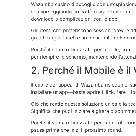
Wazamba casino ti accoglie con un’esplosione
stia sorseggiando un caffè o aspettando in fil
download o complicazioni con le app.
Gli utenti che preferiscono sessioni brevi e
grandi target touch e un menu pulito che rende
Poiché il sito è ottimizzato per mobile, non 
per riempire lo schermo, mantenendo l’attenzi
2. Perché il Mobile è 
Il cuore dell’appeal di Wazamba risiede nel s
installare un’app—basta aprire il link, fare il l
Ciò che rende questa soluzione unica è la tec
Significa che puoi iniziare a girare o scomme
Poiché il sito è ottimizzato per i controlli t
pausa prima che inizi il prossimo round.