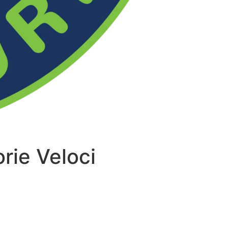
rie Veloci