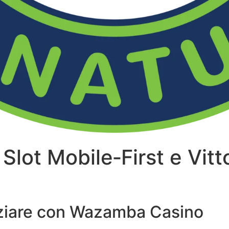
lot Mobile‑First e Vitto
niziare con Wazamba Casino