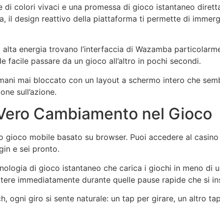
 di colori vivaci e una promessa di gioco istantaneo dirett
a, il design reattivo della piattaforma ti permette di immerg
 ad alta energia trovano l’interfaccia di Wazamba particol
 facile passare da un gioco all’altro in pochi secondi.
rimani mai bloccato con un layout a schermo intero che semb
one sull’azione.
il Vero Cambiamento nel Gioco
uo gioco mobile basato su browser. Puoi accedere al casino
ogin e sei pronto.
nologia di gioco istantaneo che carica i giochi in meno di 
ttere immediatamente durante quelle pause rapide che si in
ouch, ogni giro si sente naturale: un tap per girare, un altr