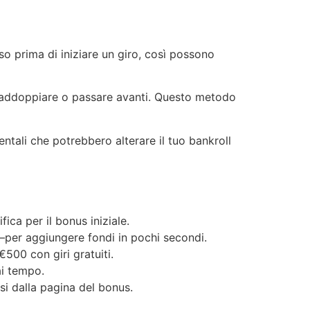
so prima di iniziare un giro, così possono
se raddoppiare o passare avanti. Questo metodo
ntali che potrebbero alterare il tuo bankroll
ica per il bonus iniziale.
per aggiungere fondi in pochi secondi.
500 con giri gratuiti.
ai tempo.
si dalla pagina del bonus.