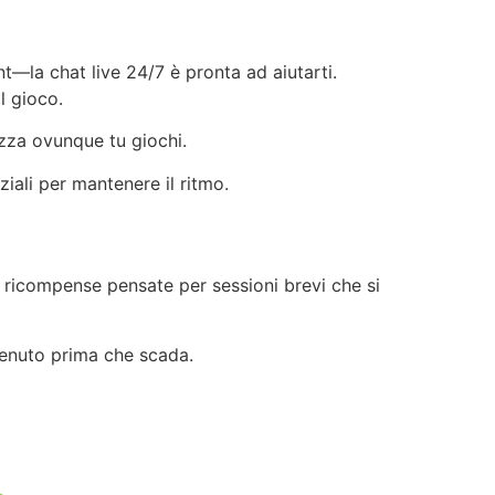
—la chat live 24/7 è pronta ad aiutarti.
l gioco.
ezza ovunque tu giochi.
iali per mantenere il ritmo.
e ricompense pensate per sessioni brevi che si
nvenuto prima che scada.