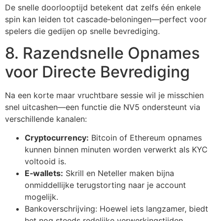
De snelle doorlooptijd betekent dat zelfs één enkele
spin kan leiden tot cascade‑beloningen—perfect voor
spelers die gedijen op snelle bevrediging.
8. Razendsnelle Opnames
voor Directe Bevrediging
Na een korte maar vruchtbare sessie wil je misschien
snel uitcashen—een functie die NV5 ondersteunt via
verschillende kanalen:
Cryptocurrency:
Bitcoin of Ethereum opnames
kunnen binnen minuten worden verwerkt als KYC
voltooid is.
E‑wallets:
Skrill en Neteller maken bijna
onmiddellijke terugstorting naar je account
mogelijk.
Bankoverschrijving: Hoewel iets langzamer, biedt
het nog steeds redelijke verwerkingstijden