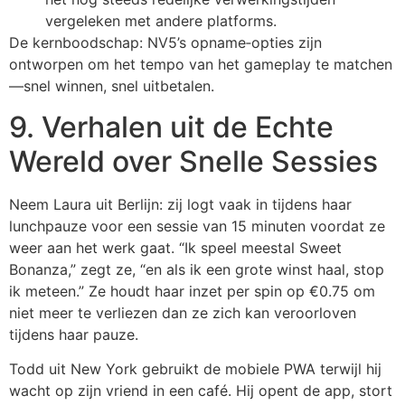
vergeleken met andere platforms.
De kernboodschap: NV5’s opname‑opties zijn
ontworpen om het tempo van het gameplay te matchen
—snel winnen, snel uitbetalen.
9. Verhalen uit de Echte
Wereld over Snelle Sessies
Neem Laura uit Berlijn: zij logt vaak in tijdens haar
lunchpauze voor een sessie van 15 minuten voordat ze
weer aan het werk gaat. “Ik speel meestal Sweet
Bonanza,” zegt ze, “en als ik een grote winst haal, stop
ik meteen.” Ze houdt haar inzet per spin op €0.75 om
niet meer te verliezen dan ze zich kan veroorloven
tijdens haar pauze.
Todd uit New York gebruikt de mobiele PWA terwijl hij
wacht op zijn vriend in een café. Hij opent de app, stort