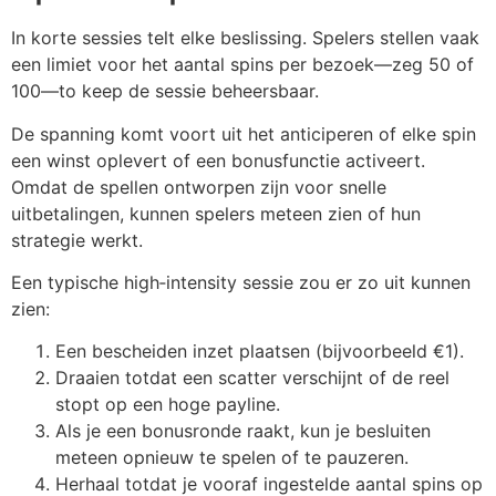
In korte sessies telt elke beslissing. Spelers stellen vaak
een limiet voor het aantal spins per bezoek—zeg 50 of
100—to keep de sessie beheersbaar.
De spanning komt voort uit het anticiperen of elke spin
een winst oplevert of een bonusfunctie activeert.
Omdat de spellen ontworpen zijn voor snelle
uitbetalingen, kunnen spelers meteen zien of hun
strategie werkt.
Een typische high‑intensity sessie zou er zo uit kunnen
zien:
Een bescheiden inzet plaatsen (bijvoorbeeld €1).
Draaien totdat een scatter verschijnt of de reel
stopt op een hoge payline.
Als je een bonusronde raakt, kun je besluiten
meteen opnieuw te spelen of te pauzeren.
Herhaal totdat je vooraf ingestelde aantal spins op