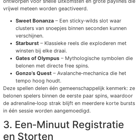
ontworpen voor snelle uitkomsten en grote paylines die
vrijwel meteen worden geactiveerd.
Sweet Bonanza
– Een sticky‑wilds slot waar
clusters van snoepjes binnen seconden kunnen
verschijnen.
Starburst
– Klassieke reels die exploderen met
winsten bij elke draai.
Gates of Olympus
– Mythologische symbolen die
belonen met directe free spins.
Gonzo’s Quest
– Avalanche‑mechanica die het
tempo hoog houdt.
Deze spellen delen één gemeenschappelijk kenmerk: ze
belonen spelers binnen de eerste paar spins, waardoor
de adrenaline‑loop strak blijft en meerdere korte bursts
in één sessie worden aangemoedigd.
3. Een‑Minuut Registratie
en Storten