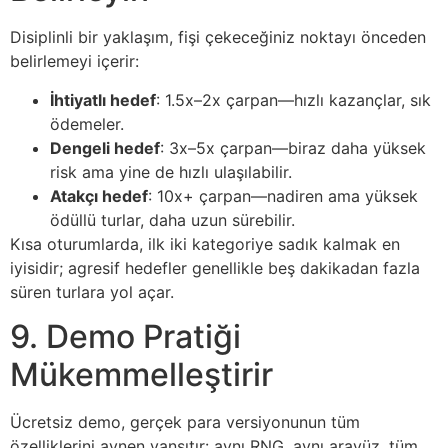
Disiplinli bir yaklaşım, fişi çekeceğiniz noktayı önceden
belirlemeyi içerir:
İhtiyatlı hedef
: 1.5x–2x çarpan—hızlı kazançlar, sık
ödemeler.
Dengeli hedef
: 3x–5x çarpan—biraz daha yüksek
risk ama yine de hızlı ulaşılabilir.
Atakçı hedef
: 10x+ çarpan—nadiren ama yüksek
ödüllü turlar, daha uzun sürebilir.
Kısa oturumlarda, ilk iki kategoriye sadık kalmak en
iyisidir; agresif hedefler genellikle beş dakikadan fazla
süren turlara yol açar.
9. Demo Pratiği
Mükemmelleştirir
Ücretsiz demo, gerçek para versiyonunun tüm
özelliklerini aynen yansıtır: aynı RNG, aynı arayüz, tüm